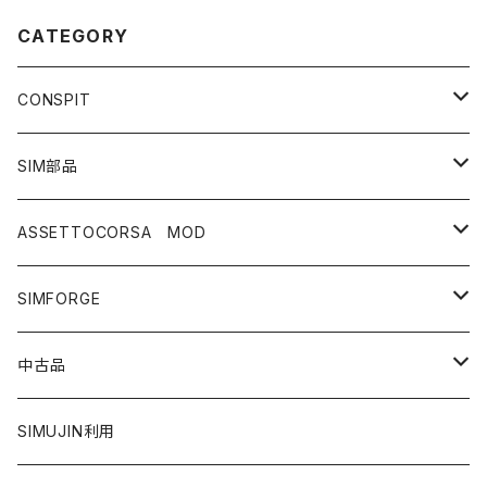
CATEGORY
CONSPIT
ペダル
SIM部品
CCP.LITE
ステアリング
ハンドル
ASSETTOCORSA MOD
CPP.EVO
Dx320
ハンドブレーキ
シート関連
車両
SIMFORGE
CX295
ダイレクトドライブ
コース
ペダル
中古品
RX320
18Nm
クラッチ付き
オプション
アップグレードキット
ペダル
SIMUJIN利用
290GP