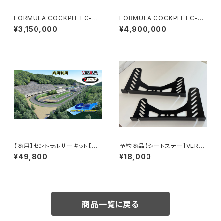
FORMULA COCKPIT FC-PR
FORMULA COCKPIT FC-Lit
O CONSPIT
e motion【要問合せ】
¥3,150,000
¥4,900,000
【商用】セントラルサーキット【公
予約商品【シートステー】VERS
認】/ASSETTOCORSA MO
USオリジナル
¥49,800
¥18,000
D V1.3
商品一覧に戻る