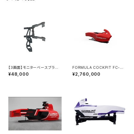
【3画面】モニターベースブラケッ
FORMULA COCKPIT FC-Lit
トセット【納期1～3週間】
e CONSPIT
¥48,000
¥2,760,000