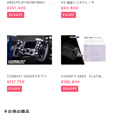
ARES/PLATINUM/18Nm B
H3 油圧ハンドブレーキ
UNDLE
¥257,400
¥60,800
10%OFF
5%OFF
CONSPIT 290GPステアリン
CONSPIT ARES PLATINU
グ
M 15Nm 受注発注】
¥137,750
¥136,800
5%OFF
10%OFF
その他の商品