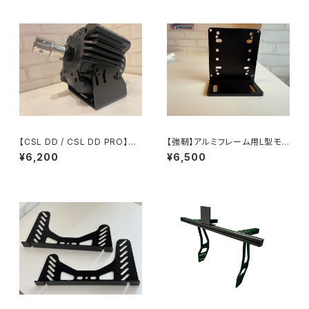
【CSL DD / CSL DD PRO】ベ
【強靭】アルミフレーム用L型モニ
ース ver.2
タマウント
¥6,200
¥6,500