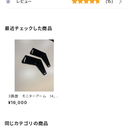
レビュー
(15)
最近チェックした商品
3画面 モニターアーム t4,5
4枚SET
¥16,000
同じカテゴリの商品