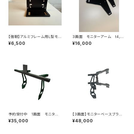
【強靭】アルミフレーム用L型モニ
3画面 モニターアーム t4,5
タマウント
4枚SET
¥6,500
¥16,000
予約受付中 1画面 モニター
【3画面】モニターベースブラケッ
ベースブラケットセット
トセット【納期1～3週間】
¥35,000
¥48,000