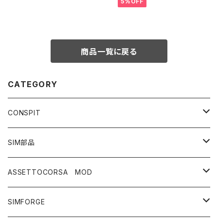
5%OFF
商品一覧に戻る
CATEGORY
CONSPIT
ペダル
SIM部品
CCP.LITE
ステアリング
ハンドル
ASSETTOCORSA MOD
CPP.EVO
Dx320
ハンドブレーキ
シート関連
車両
SIMFORGE