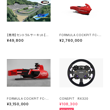
【商用】セントラルサーキット【公
FORMULA COCKPIT FC-Lit
認】/ASSETTOCORSA MO
e CONSPIT
¥49,800
¥2,760,000
D V1.3
FORMULA COCKPIT FC-PR
CONSPIT RX320
O CONSPIT
¥3,150,000
¥108,300