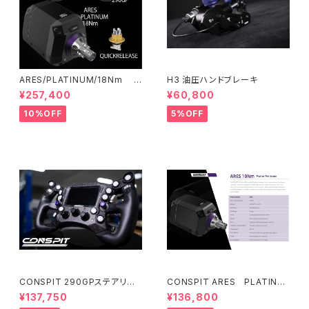
ARES/PLATINUM/18Nm B
H3 油圧ハンドブレーキ
UNDLE
¥257,400
¥60,800
10%OFF
5%OFF
CONSPIT 290GPステアリン
CONSPIT ARES PLATINU
グ
M 15Nm 受注発注】
¥137,750
¥136,800